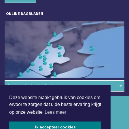
ONLINE DAGBLADEN
Overige dagbladen in de regio
Deze website maakt gebruik van cookies om
Algemene voorwaarden
ervoor te zorgen dat u de beste ervaring krijgt
op onze website
Lees meer
Disclaimer
Privacy Statement
Ik accepteer cookies