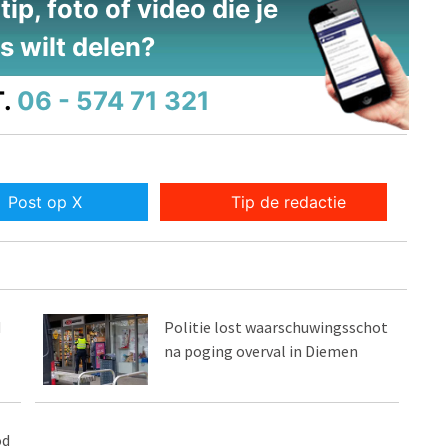
ip, foto of video die je
s wilt delen?
.
06 - 574 71 321
Post op X
Tip de redactie
d
Politie lost waarschuwingsschot
na poging overval in Diemen
od