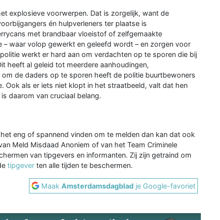
et explosieve voorwerpen. Dat is zorgelijk, want de
rbijgangers én hulpverleners ter plaatse is
jerrycans met brandbaar vloeistof of zelfgemaakte
te – waar volop gewerkt en geleefd wordt – en zorgen voor
 politie werkt er hard aan om verdachten op te sporen die bij
it heeft al geleid tot meerdere aanhoudingen,
r om de daders op te sporen heeft de politie buurtbewoners
 Ook als er iets niet klopt in het straatbeeld, valt dat hen
 is daarom van cruciaal belang.
 je het eng of spannend vinden om te melden dan kan dat ook
k van Meld Misdaad Anoniem of van het Team Criminele
fschermen van tipgevers en informanten. Zij zijn getraind om
 de
tipgever
ten alle tijden te beschermen.
Maak
Amsterdamsdagblad
je Google-favoriet