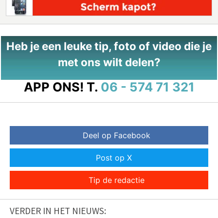
Heb je een leuke tip, foto of video die je
met ons wilt delen?
APP ONS!
T.
06 - 574 71 321
Deel op Facebook
Post op X
Tip de redactie
VERDER IN HET NIEUWS: