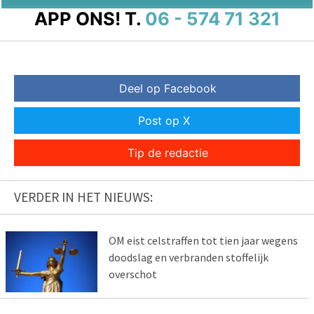
APP ONS!
T.
06 - 574 71 321
Deel op Facebook
Post op X
Tip de redactie
VERDER IN HET NIEUWS:
OM eist celstraffen tot tien jaar wegens
doodslag en verbranden stoffelijk
overschot