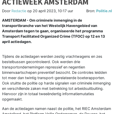
ACTIEWEEK AMSTERDAM
Door
Redactie
op
20 april 2023, 10:17 uur
Bron:
Politie.nl
AMSTERDAM - Om criminele inmenging in de
transportbranche van het Westelijk Havengebied van
Amsterdam tegen te gaan, organiseerde het programma
Transport Facilitated Organized Crime (TFOC) op 12 en 13
april actiedagen.
Tijdens de actiedagen werden zestig vrachtwagens en zes
bestelbussen gecontroleerd. Ook werden drie
transportondernemingen repressief en negentien
binnenvaartschepen preventief bezocht. De controles leidden
tot meer dan twintig transport-gerelateerde boeterapporten.
Ook stuitte de politie op harde signalen van criminele inmenging
en verschillende zaken met betrekking tot arbeidsuitbuiting.
Hiervoor zijn in totaal tweeëndertig informatiemutaties
opgemaakt.
Aan de actiedagen namen naast de politie, het RIEC Amsterdam
Amstelland, het Platform Veilig Ondernemen, de Douane, het