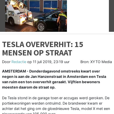
Vorige
V
TESLA OVERVERHIT: 15
MENSEN OP STRAAT
Door
Redactie
op
11 juli 2019, 23:19 uur
Bron: XYTO Media
AMSTERDAM - Donderdagavond omstreeks kwart over
negen is aan de Jan Hanzenstraat in Amsterdam een Tesla
van ruim een ton oververhit geraakt. Vijftien bewoners
moesten daarom de straat op.
De Tesla stond in de garage toen er accugas werd geroken. De
portiekwoningen werden ontruimd. De brandweer kwam er
achter dat het ging om de gloednieuwe Tesla, model X met een
nieuwwaarde van 105.000 euro.