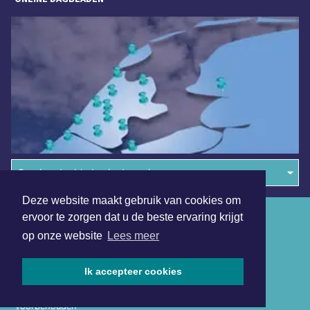
Overige dagbladen in de regio
Deze website maakt gebruik van cookies om
Algemene voorwaarden
ervoor te zorgen dat u de beste ervaring krijgt
op onze website
Lees meer
Disclaimer
Privacy Statement
Ik accepteer cookies
Copyright (c) 2026 | Amsterdamsdagblad.nl - Alle rechten
voorbehouden