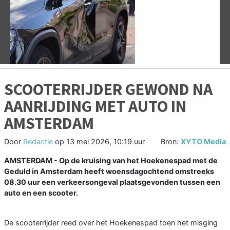
Vorige
V
SCOOTERRIJDER GEWOND NA
AANRIJDING MET AUTO IN
AMSTERDAM
Door
Redactie
op
13 mei 2026, 10:19 uur
Bron:
XYTO Media
AMSTERDAM - Op de kruising van het Hoekenespad met de
Geduld in Amsterdam heeft woensdagochtend omstreeks
08.30 uur een verkeersongeval plaatsgevonden tussen een
auto en een scooter.
De scooterrijder reed over het Hoekenespad toen het misging