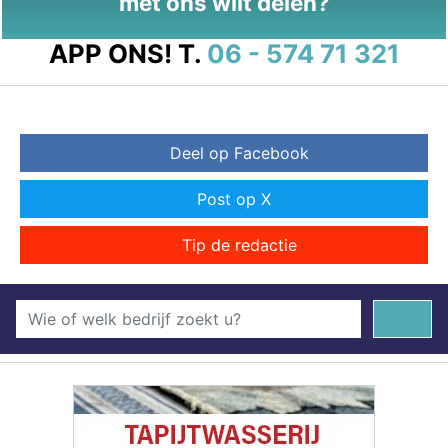
met ons wilt delen?
APP ONS!
T.
06 - 574 71 321
Deel op Facebook
Post op X
Tip de redactie