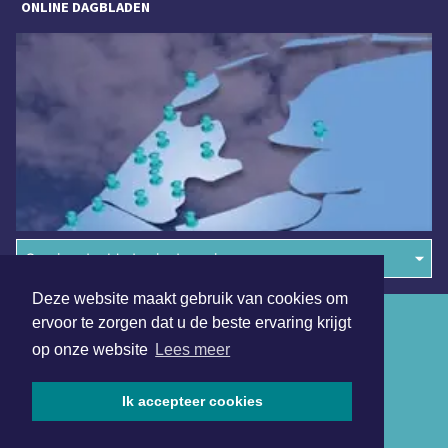
ONLINE DAGBLADEN
Overige dagbladen in de regio
Deze website maakt gebruik van cookies om
Algemene voorwaarden
ervoor te zorgen dat u de beste ervaring krijgt
op onze website
Lees meer
Disclaimer
Privacy Statement
Ik accepteer cookies
Copyright (c) 2026 | Amsterdamsdagblad.nl - Alle rechten