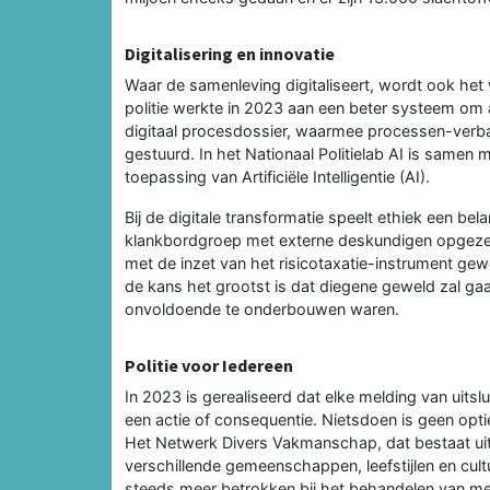
Digitalisering en innovatie
Waar de samenleving digitaliseert, wordt ook het w
politie werkte in 2023 aan een beter systeem om aa
digitaal procesdossier, waarmee processen-verbaa
gestuurd. In het Nationaal Politielab AI is samen 
toepassing van Artificiële Intelligentie (AI).
Bij de digitale transformatie speelt ethiek een bel
klankbordgroep met externe deskundigen opgezet 
met de inzet van het risicotaxatie-instrument gew
de kans het grootst is dat diegene geweld zal ga
onvoldoende te onderbouwen waren.
Politie voor Iedereen
In 2023 is gerealiseerd dat elke melding van uitslui
een actie of consequentie. Nietsdoen is geen opti
Het Netwerk Divers Vakmanschap, dat bestaat uit
verschillende gemeenschappen, leefstijlen en cul
steeds meer betrokken bij het behandelen van me