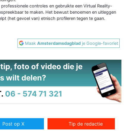
 professionele controles en gebruikte een Virtual Reality-
espreekbaar te maken. Het bewust benoemen en uitleggen
pt (het gevoel van) etnisch profileren tegen te gaan.
Maak
Amsterdamsdagblad
je Google-favoriet
ip, foto of video die je
s wilt delen?
.
06 - 574 71 321
Post op X
Tip de redactie