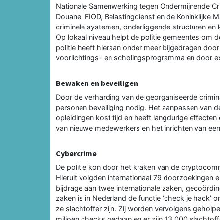
Nationale Samenwerking tegen Ondermijnende Crim
Douane, FIOD, Belastingdienst en de Koninklijke M
criminele systemen, onderliggende structuren en
Op lokaal niveau helpt de politie gemeentes om de
politie heeft hieraan onder meer bijgedragen doo
voorlichtings- en scholingsprogramma en door extr
Bewaken en beveiligen
Door de verharding van de georganiseerde crimina
personen beveiliging nodig. Het aanpassen van de
opleidingen kost tijd en heeft langdurige effecten
van nieuwe medewerkers en het inrichten van een
Cybercrime
De politie kon door het kraken van de cryptocom
Hieruit volgden internationaal 79 doorzoekingen e
bijdrage aan twee internationale zaken, gecoördi
zaken is in Nederland de functie ‘check je hack’ 
ze slachtoffer zijn. Zij worden vervolgens geholp
miljoen checks gedaan en er zijn 13.000 slachtoff