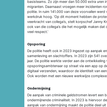
basisteams. Zo zijn meer dan 50.000 extra uren ing
migranten. Daarnaast vroegen meer incidenten r
politie. In ruim 141.000 van deze voorvallen werd 
werkdruk hoog. ‘Op dit moment hebben de protesten
veerkracht van collega’s, stelt korpschef Janny 
ook van die collega’s die het mogelijk maken dat d
veel respect.’
Opsporing
De politie heeft ook in 2023 ingezet op aanpak e
samenleving en slachtoffers. In 2023 zijn 541 ove
jaar. De politie werkte verder aan de ontwikkelin
opsporingsambtenaar op straat via een app op de 
digitaal verzenden, waardoor de identiteit van ee
Ook worden met een nieuwe werkwijze complexe
Ondermijning
De aanpak van criminele geldstromen levert een be
ondermijnende criminaliteit. In 2023 is hiervoor d
aanpak van ondermijning maakt de politie deel ui