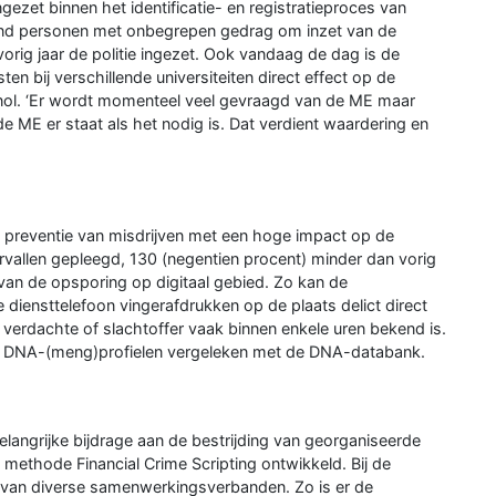
ezet binnen het identificatie- en registratieproces van
ond personen met onbegrepen gedrag om inzet van de
vorig jaar de politie ingezet. Ook vandaag de dag is de
 bij verschillende universiteiten direct effect op de
Knol. ‘Er wordt momenteel veel gevraagd van de ME maar
e ME er staat als het nodig is. Dat verdient waardering en
n preventie van misdrijven met een hoge impact op de
rvallen gepleegd, 130 (negentien procent) minder dan vorig
g van de opsporing op digitaal gebied. Zo kan de
diensttelefoon vingerafdrukken op de plaats delict direct
n verdachte of slachtoffer vaak binnen enkele uren bekend is.
 DNA-(meng)profielen vergeleken met de DNA-databank.
langrijke bijdrage aan de bestrijding van georganiseerde
e methode Financial Crime Scripting ontwikkeld. Bij de
t van diverse samenwerkingsverbanden. Zo is er de