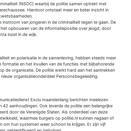
inaliteit (NSOC) waarbij de politie samen optrekt met
arechaussee. Hierdoor ontstaat meer en beter inzicht in
 kwetsbaarheden.
 instroom van jongeren in de criminaliteit tegen te gaan. De
r het opbouwen van de informatiepositie over jeugd, door
a inzet in de wijk.
liteit en polarisatie in de samenleving, hebben steeds meer
 formatie en het invullen van de functies met bijbehorende
 op de organisatie. De politie werkt hard aan het aantrekken
 nieuw organisatieonderdeel Persoonsbegeleiding.
municatiedienst Exclu maandenlang berichten meelezen.
n 42 aanhoudingen. Ook leverde de politie een belangrijke
neerd door de Verenigde Staten. Als onderdeel van deze
ontwikkeld, waarmee burgers op politie.nl kunnen nagaan of
en om hun systemen weer schoon te krijgen. Er zijn vijf
ers geïdentificeerd en geholpen.