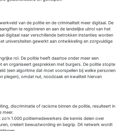
erkveld van de politie en de criminaliteit meer digitaal. De
ngiften te registreren en aan de landelijke uitrol van het
l digitaal naar verschillende betrokken instanties worden
met universiteiten gewerkt aan ontwikkeling en zorgvuldige
angrijke rol. De politie heeft daartoe onder meer een
en organiseert gesprekken met burgers. De politie stopte
eld (een algoritme dat moet voorspellen bij welke personen
an plegen), omdat nut, noodzaak en kwaliteit hiervan
ting, discriminatie of racisme binnen de politie, resulteert in
e meer.
 zo’n 1.000 politiemedewerkers die kennis delen over
turen, creëert bewustwording en begrip. Dit netwerk wordt
ldingen.