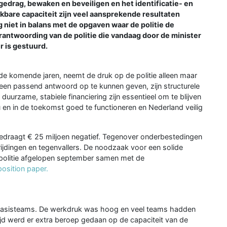
drag, bewaken en beveiligen en het identificatie- en
kbare capaciteit zijn veel aansprekende resultaten
g niet in balans met de opgaven waar de politie de
erantwoording van de politie die vandaag door de minister
r is gestuurd.
e komende jaren, neemt de druk op de politie alleen maar
 een passend antwoord op te kunnen geven, zijn structurele
 duurzame, stabiele financiering zijn essentieel om te blijven
en in de toekomst goed te functioneren en Nederland veilig
 bedraagt € 25 miljoen negatief. Tegenover onderbestedingen
ijdingen en tegenvallers. De noodzaak voor een solide
de politie afgelopen september samen met de
position paper.
de basisteams. De werkdruk was hoog en veel teams hadden
tijd werd er extra beroep gedaan op de capaciteit van de