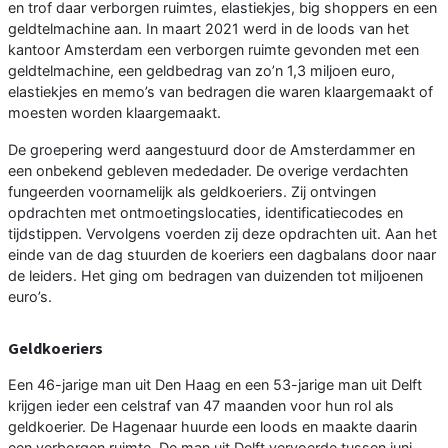
en trof daar verborgen ruimtes, elastiekjes, big shoppers en een
geldtelmachine aan. In maart 2021 werd in de loods van het
kantoor Amsterdam een verborgen ruimte gevonden met een
geldtelmachine, een geldbedrag van zo’n 1,3 miljoen euro,
elastiekjes en memo’s van bedragen die waren klaargemaakt of
moesten worden klaargemaakt.
De groepering werd aangestuurd door de Amsterdammer en
een onbekend gebleven mededader. De overige verdachten
fungeerden voornamelijk als geldkoeriers. Zij ontvingen
opdrachten met ontmoetingslocaties, identificatiecodes en
tijdstippen. Vervolgens voerden zij deze opdrachten uit. Aan het
einde van de dag stuurden de koeriers een dagbalans door naar
de leiders. Het ging om bedragen van duizenden tot miljoenen
euro’s.
Geldkoeriers
Een 46-jarige man uit Den Haag en een 53-jarige man uit Delft
krijgen ieder een celstraf van 47 maanden voor hun rol als
geldkoerier. De Hagenaar huurde een loods en maakte daarin
een verborgen ruimte. De man uit Delft vervoerde tussen juni