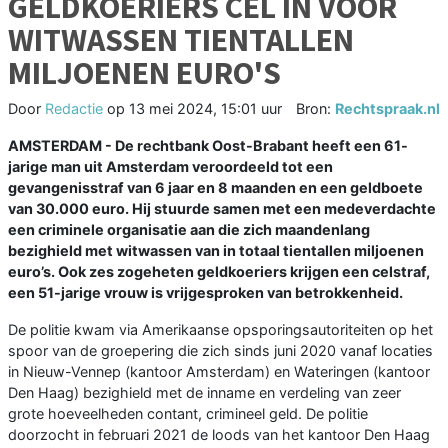
GELDKOERIERS CEL IN VOOR
WITWASSEN TIENTALLEN
MILJOENEN EURO'S
Door
Redactie
op
13 mei 2024, 15:01 uur
Bron:
Rechtspraak.nl
AMSTERDAM - De rechtbank Oost-Brabant heeft een 61-
jarige man uit Amsterdam veroordeeld tot een
gevangenisstraf van 6 jaar en 8 maanden en een geldboete
van 30.000 euro. Hij stuurde samen met een medeverdachte
een criminele organisatie aan die zich maandenlang
bezighield met witwassen van in totaal tientallen miljoenen
euro’s. Ook zes zogeheten geldkoeriers krijgen een celstraf,
een 51-jarige vrouw is vrijgesproken van betrokkenheid.
De politie kwam via Amerikaanse opsporingsautoriteiten op het
spoor van de groepering die zich sinds juni 2020 vanaf locaties
in Nieuw-Vennep (kantoor Amsterdam) en Wateringen (kantoor
Den Haag) bezighield met de inname en verdeling van zeer
grote hoeveelheden contant, crimineel geld. De politie
doorzocht in februari 2021 de loods van het kantoor Den Haag