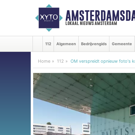
AMSTERDAMSDA
lokaal nieuws amsterdam
112
Algemeen
Bedrijvengids
Gemeente
Home
112
OM verspreidt opnieuw foto's k