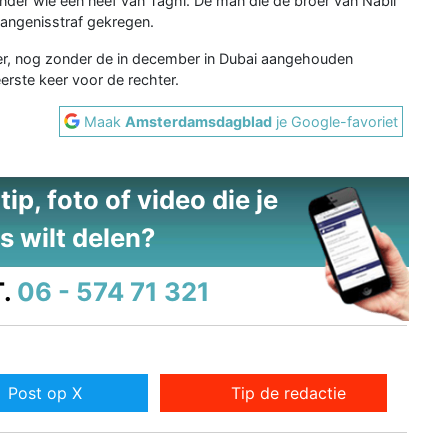
onder wie een neef van Taghi. De man die de broer van Nabil
vangenisstraf gekregen.
r, nog zonder de in december in Dubai aangehouden
erste keer voor de rechter.
Maak
Amsterdamsdagblad
je Google-favoriet
ip, foto of video die je
s wilt delen?
.
06 - 574 71 321
Post op X
Tip de redactie