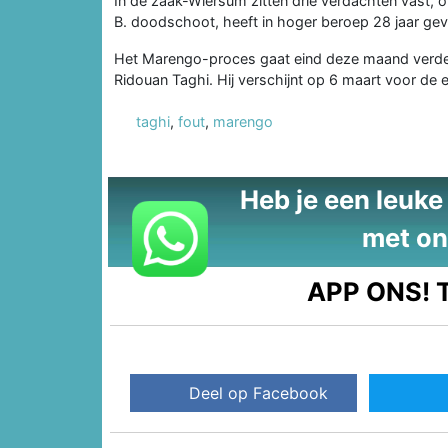
In de zaak-Wiersum zitten drie verdachten vast, 
B. doodschoot, heeft in hoger beroep 28 jaar ge
Het Marengo-proces gaat eind deze maand verde
Ridouan Taghi. Hij verschijnt op 6 maart voor de e
taghi
,
fout
,
marengo
Heb je een leuke t
met on
APP ONS!
T
Deel op Facebook