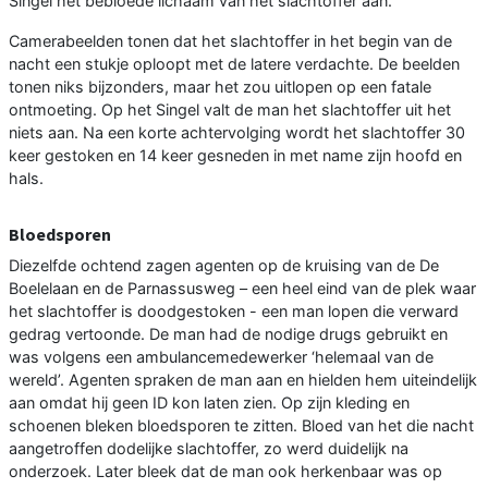
Singel het bebloede lichaam van het slachtoffer aan.
Camerabeelden tonen dat het slachtoffer in het begin van de
nacht een stukje oploopt met de latere verdachte. De beelden
tonen niks bijzonders, maar het zou uitlopen op een fatale
ontmoeting. Op het Singel valt de man het slachtoffer uit het
niets aan. Na een korte achtervolging wordt het slachtoffer 30
keer gestoken en 14 keer gesneden in met name zijn hoofd en
hals.
Bloedsporen
Diezelfde ochtend zagen agenten op de kruising van de De
Boelelaan en de Parnassusweg – een heel eind van de plek waar
het slachtoffer is doodgestoken - een man lopen die verward
gedrag vertoonde. De man had de nodige drugs gebruikt en
was volgens een ambulancemedewerker ‘helemaal van de
wereld’. Agenten spraken de man aan en hielden hem uiteindelijk
aan omdat hij geen ID kon laten zien. Op zijn kleding en
schoenen bleken bloedsporen te zitten. Bloed van het die nacht
aangetroffen dodelijke slachtoffer, zo werd duidelijk na
onderzoek. Later bleek dat de man ook herkenbaar was op