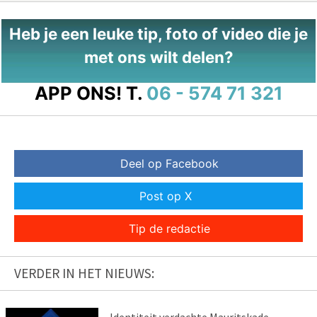
Heb je een leuke tip, foto of video die je
met ons wilt delen?
APP ONS!
T.
06 - 574 71 321
Deel op Facebook
Post op X
Tip de redactie
VERDER IN HET NIEUWS: