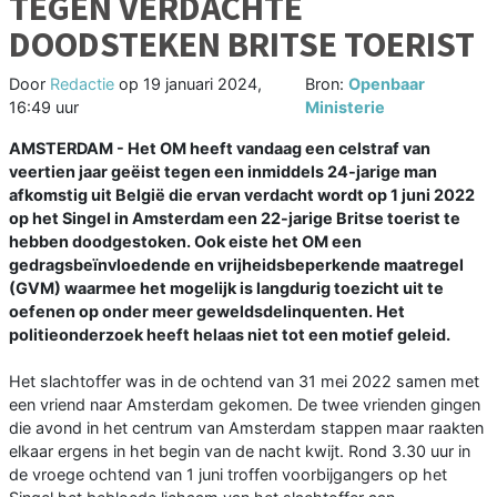
TEGEN VERDACHTE
DOODSTEKEN BRITSE TOERIST
Door
Redactie
op
19 januari 2024,
Bron:
Openbaar
16:49 uur
Ministerie
AMSTERDAM - Het OM heeft vandaag een celstraf van
veertien jaar geëist tegen een inmiddels 24-jarige man
afkomstig uit België die ervan verdacht wordt op 1 juni 2022
op het Singel in Amsterdam een 22-jarige Britse toerist te
hebben doodgestoken. Ook eiste het OM een
gedragsbeïnvloedende en vrijheidsbeperkende maatregel
(GVM) waarmee het mogelijk is langdurig toezicht uit te
oefenen op onder meer geweldsdelinquenten. Het
politieonderzoek heeft helaas niet tot een motief geleid.
Het slachtoffer was in de ochtend van 31 mei 2022 samen met
een vriend naar Amsterdam gekomen. De twee vrienden gingen
die avond in het centrum van Amsterdam stappen maar raakten
elkaar ergens in het begin van de nacht kwijt. Rond 3.30 uur in
de vroege ochtend van 1 juni troffen voorbijgangers op het