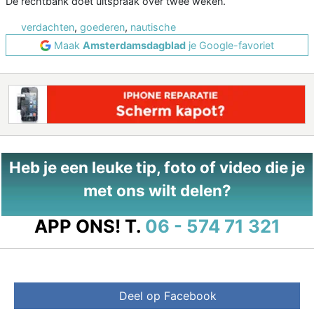
De rechtbank doet uitspraak over twee weken.
verdachten
,
goederen
,
nautische
Maak
Amsterdamsdagblad
je Google-favoriet
Heb je een leuke tip, foto of video die je
met ons wilt delen?
APP ONS!
T.
06 - 574 71 321
Deel op Facebook