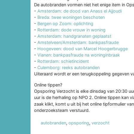
De autobranden vormen niet het enige item in Opspo
-
Amsterdam: de dood van Anass el Ajjoudi
-
Breda: twee woningen beschoten
-
Bergen op Zoom: oplichting
-
Rotterdam: dode vrouw in woning
-
Amsterdam: handgranaten geplaatst
-
Amstelveen/Amsterdam: bankpasfraude
-
Hoogeveen: dood van Marcel Hoogerbrugge
-
Vianen: bankpasfraude na woninginbraak
-
Rotterdam: schietincident
-
Culemborg: reeks autobranden
Uiteraard wordt er een terugkoppeling gegeven va
Online tippen?
Opsporing Verzocht is elke dinsdag van 20:30 uu
uur is de herhaling op NPO 2. Online tippen kan v
zaak klikt, komt u uit bij het online tipformulier v
onderzoeksteam verstuurd.
autobranden
,
opsporing
,
verzocht