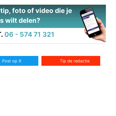
ip, foto of video die je
s wilt delen?
.
06 - 574 71 321
Post op X
Tip de redactie