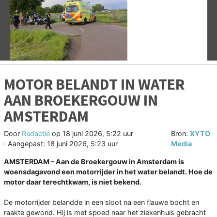
Vorige
V
MOTOR BELANDT IN WATER
AAN BROEKERGOUW IN
AMSTERDAM
Door
Redactie
op
18 juni 2026, 5:22 uur
Bron:
XYTO
· Aangepast:
18 juni 2026, 5:23 uur
Media
AMSTERDAM - Aan de Broekergouw in Amsterdam is
woensdagavond een motorrijder in het water belandt. Hoe de
motor daar terechtkwam, is niet bekend.
De motorrijder belandde in een sloot na een flauwe bocht en
raakte gewond. Hij is met spoed naar het ziekenhuis gebracht