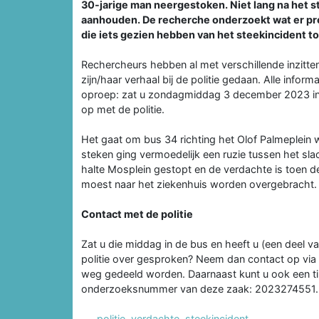
30-jarige man neergestoken. Niet lang na het 
aanhouden. De recherche onderzoekt wat er pre
die iets gezien hebben van het steekincident toe
Rechercheurs hebben al met verschillende inzitte
zijn/haar verhaal bij de politie gedaan. Alle info
oproep: zat u zondagmiddag 3 december 2023 in 
op met de politie.
Het gaat om bus 34 richting het Olof Palmeplein w
steken ging vermoedelijk een ruzie tussen het sla
halte Mosplein gestopt en de verdachte is toen de
moest naar het ziekenhuis worden overgebracht. 
Contact met de politie
Zat u die middag in de bus en heeft u (een deel va
politie over gesproken? Neem dan contact op via
weg gedeeld worden. Daarnaast kunt u ook een ti
onderzoeksnummer van deze zaak: 2023274551.
politie
,
verdachte
,
steekincident