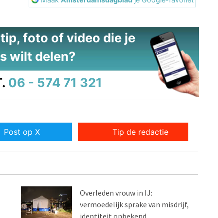
ip, foto of video die je
s wilt delen?
.
06 - 574 71 321
Post op X
Tip de redactie
Overleden vrouw in IJ:
vermoedelijk sprake van misdrijf,
identiteit onbekend