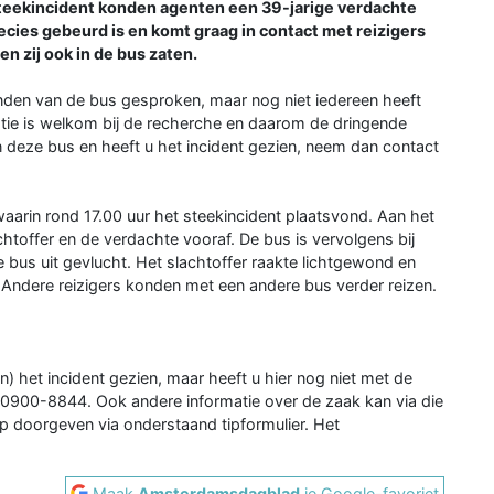
steekincident konden agenten een 39-jarige verdachte
cies gebeurd is en komt graag in contact met reizigers
n zij ook in de bus zaten.
nden van de bus gesproken, maar nog niet iedereen heeft
rmatie is welkom bij de recherche en daarom de dringende
deze bus en heeft u het incident gezien, neem dan contact
aarin rond 17.00 uur het steekincident plaatsvond. Aan het
chtoffer en de verdachte vooraf. De bus is vervolgens bij
 bus uit gevlucht. Het slachtoffer raakte lichtgewond en
Andere reizigers konden met een andere bus verder reizen.
n) het incident gezien, maar heeft u hier nog niet met de
 0900-8844. Ook andere informatie over de zaak kan via die
p doorgeven via onderstaand tipformulier. Het
Maak
Amsterdamsdagblad
je Google-favoriet