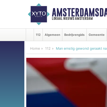
AMSTERDAMSDA
lokaal nieuws amsterdam
112
Algemeen
Bedrijvengids
Gemeente
Home
112
Man ernstig gewond geraakt na s