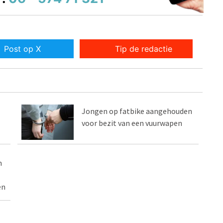
Post op X
Tip de redactie
Jongen op fatbike aangehouden
voor bezit van een vuurwapen
n
en