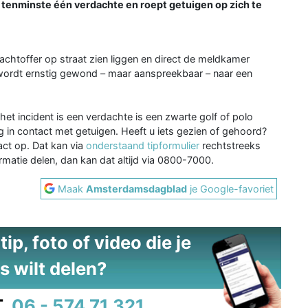
t tenminste één verdachte en roept getuigen op zich te
lachtoffer op straat zien liggen en direct de meldkamer
wordt ernstig gewond – maar aanspreekbaar – naar een
het incident is een verdachte is een zwarte golf of polo
in contact met getuigen. Heeft u iets gezien of gehoord?
ct op. Dat kan via
onderstaand tipformulier
rechtstreeks
rmatie delen, dan kan dat altijd via 0800-7000.
Maak
Amsterdamsdagblad
je Google-favoriet
ip, foto of video die je
s wilt delen?
.
06 - 574 71 321