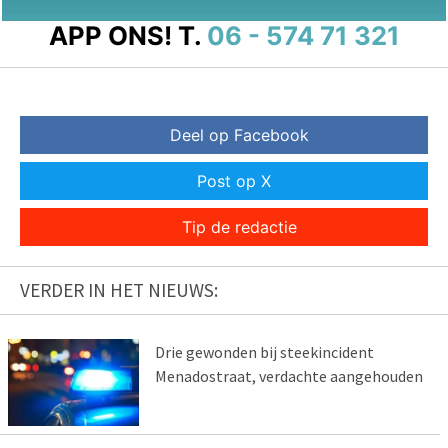
APP ONS!
T.
06 - 574 71 321
Deel op Facebook
Post op X
Tip de redactie
VERDER IN HET NIEUWS:
Drie gewonden bij steekincident
Menadostraat, verdachte aangehouden