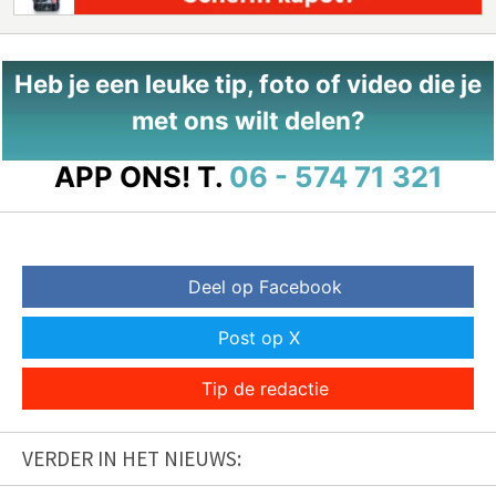
Heb je een leuke tip, foto of video die je
met ons wilt delen?
APP ONS!
T.
06 - 574 71 321
Deel op Facebook
Post op X
Tip de redactie
VERDER IN HET NIEUWS: