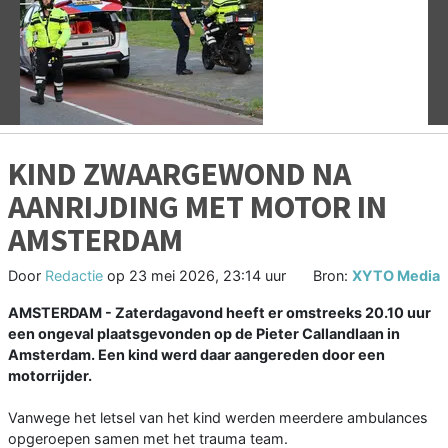
Vorige
V
KIND ZWAARGEWOND NA
AANRIJDING MET MOTOR IN
AMSTERDAM
Door
Redactie
op
23 mei 2026, 23:14 uur
Bron:
XYTO Media
AMSTERDAM - Zaterdagavond heeft er omstreeks 20.10 uur
een ongeval plaatsgevonden op de Pieter Callandlaan in
Amsterdam. Een kind werd daar aangereden door een
motorrijder.
Vanwege het letsel van het kind werden meerdere ambulances
opgeroepen samen met het trauma team.