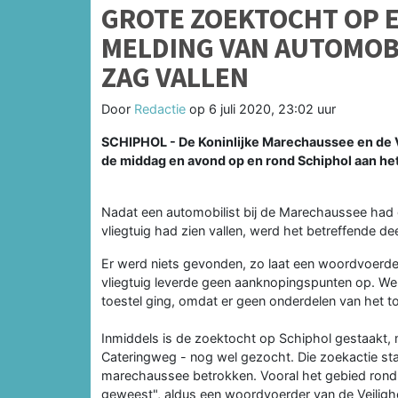
GROTE ZOEKTOCHT OP 
MELDING VAN AUTOMOBIL
ZAG VALLEN
Door
Redactie
op
6 juli 2020, 23:02 uur
SCHIPHOL - De Koninlijke Marechaussee en de V
de middag en avond op en rond Schiphol aan het z
Nadat een automobilist bij de Marechaussee had g
vliegtuig had zien vallen, werd het betreffende d
Er werd niets gevonden, zo laat een woordvoerde
vliegtuig leverde geen aanknopingspunten op. We
toestel ging, omdat er geen onderdelen van het t
Inmiddels is de zoektocht op Schiphol gestaakt,
Cateringweg - nog wel gezocht. Die zoekactie staat
marechaussee betrokken. Vooral het gebied rond 
geweest", aldus een woordvoerder van de Veilighe