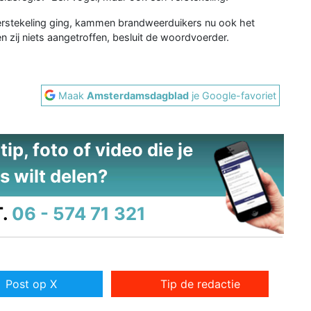
 verstekeling ging, kammen brandweerduikers nu ook het
 zij niets aangetroffen, besluit de woordvoerder.
Maak
Amsterdamsdagblad
je Google-favoriet
ip, foto of video die je
s wilt delen?
.
06 - 574 71 321
Post op X
Tip de redactie