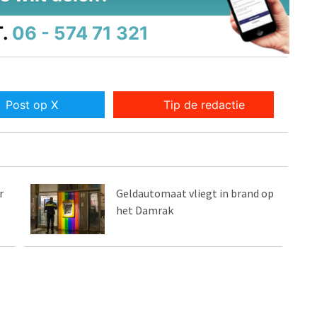
.
06 - 574 71 321
Post op X
Tip de redactie
r
Geldautomaat vliegt in brand op
het Damrak