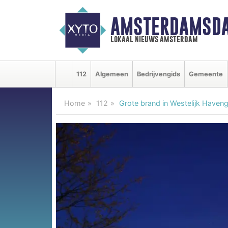
AMSTERDAMSDA
lokaal nieuws amsterdam
112
Algemeen
Bedrijvengids
Gemeente
Home
112
Grote brand in Westelijk Haven