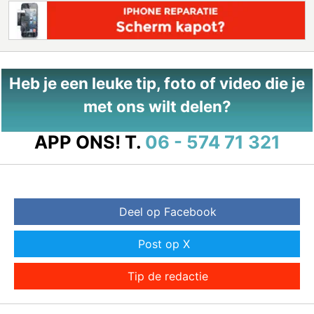
Heb je een leuke tip, foto of video die je
met ons wilt delen?
APP ONS!
T.
06 - 574 71 321
Deel op Facebook
Post op X
Tip de redactie