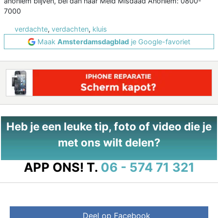
anoniem blijven, bel dan naar Meld Misdaad Anoniem: 0800-
7000
verdachte
,
verdachten
,
kluis
Maak
Amsterdamsdagblad
je Google-favoriet
Heb je een leuke tip, foto of video die je
met ons wilt delen?
APP ONS!
T.
06 - 574 71 321
Deel op Facebook