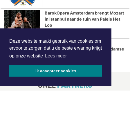
BarokOpera Amsterdam brengt Mozart
in Istanbul naar de tuin van Paleis Het
Loo
Deze website maakt gebruik van cookies om
Dekmantel Festival 2026 opent
ervoor te zorgen dat u de beste ervaring krijgt
vernieuwde editie in het Amsterdamse
Bos
op onze website
Lees meer
Ik accepteer cookies
ONZE
PARTNERS