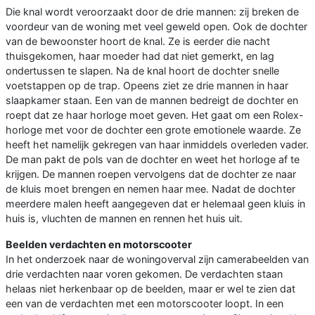
Die knal wordt veroorzaakt door de drie mannen: zij breken de
voordeur van de woning met veel geweld open. Ook de dochter
van de bewoonster hoort de knal. Ze is eerder die nacht
thuisgekomen, haar moeder had dat niet gemerkt, en lag
ondertussen te slapen. Na de knal hoort de dochter snelle
voetstappen op de trap. Opeens ziet ze drie mannen in haar
slaapkamer staan. Een van de mannen bedreigt de dochter en
roept dat ze haar horloge moet geven. Het gaat om een Rolex-
horloge met voor de dochter een grote emotionele waarde. Ze
heeft het namelijk gekregen van haar inmiddels overleden vader.
De man pakt de pols van de dochter en weet het horloge af te
krijgen. De mannen roepen vervolgens dat de dochter ze naar
de kluis moet brengen en nemen haar mee. Nadat de dochter
meerdere malen heeft aangegeven dat er helemaal geen kluis in
huis is, vluchten de mannen en rennen het huis uit.
Beelden verdachten en motorscooter
In het onderzoek naar de woningoverval zijn camerabeelden van
drie verdachten naar voren gekomen. De verdachten staan
helaas niet herkenbaar op de beelden, maar er wel te zien dat
een van de verdachten met een motorscooter loopt. In een