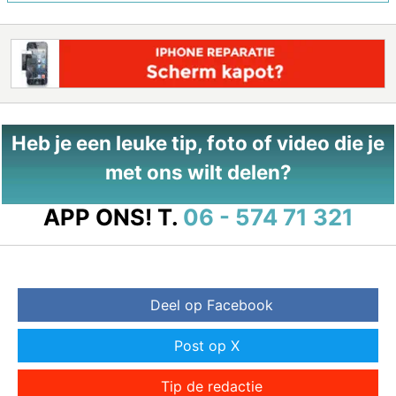
Heb je een leuke tip, foto of video die je
met ons wilt delen?
APP ONS!
T.
06 - 574 71 321
Deel op Facebook
Post op X
Tip de redactie