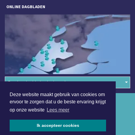
ONLINE DAGBLADEN
Overige dagbladen in de regio
Deze website maakt gebruik van cookies om
Algemene voorwaarden
ervoor te zorgen dat u de beste ervaring krijgt
op onze website
Lees meer
Disclaimer
Privacy Statement
Ik accepteer cookies
Copyright (c) 2026 | Amsterdamsdagblad.nl - Alle rechten