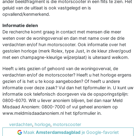
ander beeldfragment is die motorscooter in een flits te zien. Het
geluid van de uitlaat is ook vastgelegd en is
opvallend/kenmerkend.
Informatie delen
De recherche komt graag in contact met mensen die meer
weten over de woningoverval en dan met name over de drie
verdachten en/of hun motorscooter. Ook informatie over het
gestolen horloge (merk Rolex, type Just, in de kleur zilver/goud
met een champagne-kleurige wijzerplaat) is uiteraard welkom.
Heeft u iets gezien of gehoord van de woningoverval, de
verdachten en/of de motorscooter? Heeft u het horloge ergens
gezien of is het u te koop aangeboden? Of heeft u andere
informatie over deze zaak? Vul dan het tipformulier in. U kunt uw
informatie ook telefonisch doorgeven via de opsporingstiplijn:
0800-6070. Wilt u liever anoniem blijven, bel dan naar Meld
Misdaad Anoniem: 0800-7000 of vul geheel anoniem op
www.meldmisdaadanoniem.nl het tipformulier in.
verdachten
,
horloge
,
motorscooter
Maak
Amsterdamsdagblad
je Google-favoriet