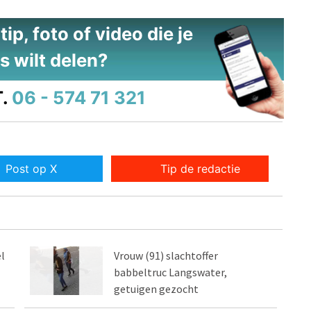
ip, foto of video die je
s wilt delen?
.
06 - 574 71 321
Post op X
Tip de redactie
l
Vrouw (91) slachtoffer
babbeltruc Langswater,
getuigen gezocht