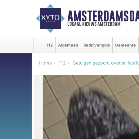
AMSTERDAMSDA
lokaal nieuws amsterdam
112
Algemeen
Bedrijvengids
Gemeente
Home
112
Getuigen gezocht overval fast