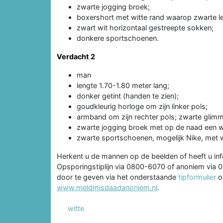
zwarte jogging broek;
boxershort met witte rand waarop zwarte le
zwart wit horizontaal gestreepte sokken;
donkere sportschoenen.
Verdacht 2
man
lengte 1.70-1.80 meter lang;
donker getint (handen te zien);
goudkleurig horloge om zijn linker pols;
armband om zijn rechter pols; zwarte glim
zwarte jogging broek met op de naad een wit
zwarte sportschoenen, mogelijk Nike, met wi
Herkent u de mannen op de beelden of heeft u i
Opsporingstiplijn via 0800-6070 of anoniem via 
door te geven via het onderstaande
tipformulier
of
www.meldmisdaadanoniem.nl
.
witte