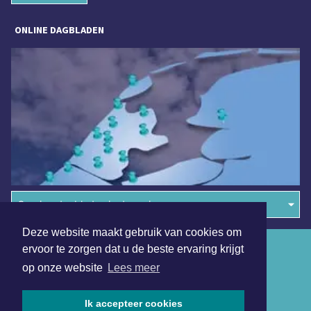
ONLINE DAGBLADEN
Overige dagbladen in de regio
Deze website maakt gebruik van cookies om
Algemene voorwaarden
ervoor te zorgen dat u de beste ervaring krijgt
op onze website
Lees meer
Disclaimer
Privacy Statement
Ik accepteer cookies