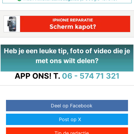
Heb je een leuke tip, foto of video die je
met ons wilt delen?
APP ONS!
T.
06 - 574 71 321
Deel op Facebook
Post op X
Tip de redactie