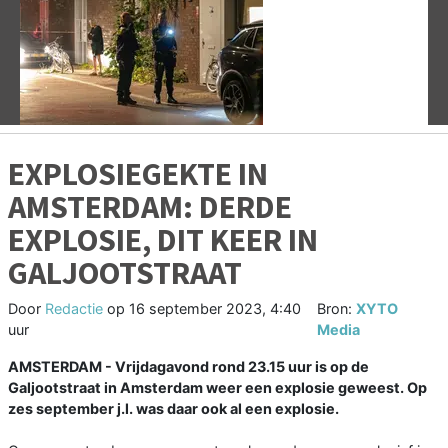
Vorige
V
EXPLOSIEGEKTE IN
AMSTERDAM: DERDE
EXPLOSIE, DIT KEER IN
GALJOOTSTRAAT
Door
Redactie
op
16 september 2023, 4:40
Bron:
XYTO
uur
Media
AMSTERDAM - Vrijdagavond rond 23.15 uur is op de
Galjootstraat in Amsterdam weer een explosie geweest. Op
zes september j.l. was daar ook al een explosie.