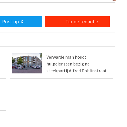
Post op X
Tip de redactie
Verwarde man houdt
hulpdiensten bezig na
steekpartij Alfred Doblinstraat