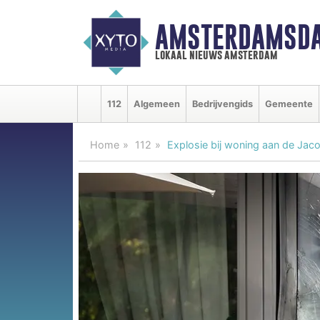
AMSTERDAMSDA
lokaal nieuws amsterdam
112
Algemeen
Bedrijvengids
Gemeente
Home
112
Explosie bij woning aan de Jac