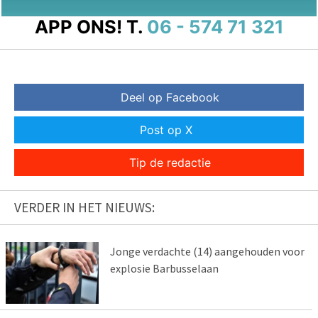
APP ONS!
T.
06 - 574 71 321
Deel op Facebook
Post op X
Tip de redactie
VERDER IN HET NIEUWS:
Jonge verdachte (14) aangehouden voor
explosie Barbusselaan