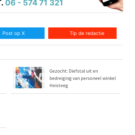
.
06 - 574 71 321
Post op X
Tip de redactie
Gezocht: Diefstal uit en
bedreiging van personeel winkel
Heisteeg