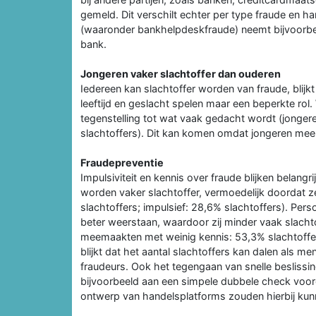
gemeld. Dit verschilt echter per type fraude en h
(waaronder bankhelpdeskfraude) neemt bijvoorbee
bank.
Jongeren vaker slachtoffer dan ouderen
Iedereen kan slachtoffer worden van fraude, blijk
leeftijd en geslacht spelen maar een beperkte rol
tegenstelling tot wat vaak gedacht wordt (jongere
slachtoffers). Dit kan komen omdat jongeren meer 
Fraudepreventie
Impulsiviteit en kennis over fraude blijken belang
worden vaker slachtoffer, vermoedelijk doordat ze
slachtoffers; impulsief: 28,6% slachtoffers). Pe
beter weerstaan, waardoor zij minder vaak slach
meemaakten met weinig kennis: 53,3% slachtoffers;
blijkt dat het aantal slachtoffers kan dalen als 
fraudeurs. Ook het tegengaan van snelle beslissin
bijvoorbeeld aan een simpele dubbele check voor
ontwerp van handelsplatforms zouden hierbij kun