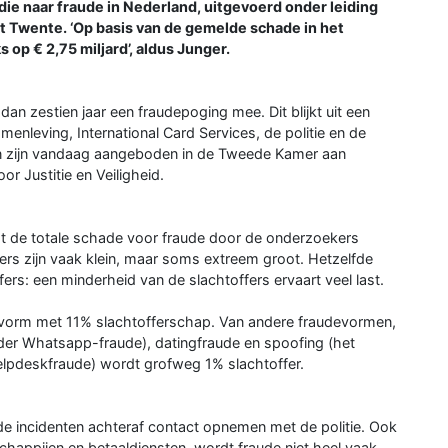
udie naar fraude in Nederland, uitgevoerd onder leiding
it Twente. ‘Op basis van de gemelde schade in het
 op € 2,75 miljard’, aldus Junger.
n zestien jaar een fraudepoging mee. Dit blijkt uit een
nleving, International Card Services, de politie en de
en zijn vandaag aangeboden in de Tweede Kamer aan
r Justitie en Veiligheid.
dt de totale schade voor fraude door de onderzoekers
fers zijn vaak klein, maar soms extreem groot. Hetzelfde
rs: een minderheid van de slachtoffers ervaart veel last.
orm met 11% slachtofferschap. Van andere fraudevormen,
der Whatsapp-fraude), datingfraude en spoofing (het
elpdeskfraude) wordt grofweg 1% slachtoffer.
 de incidenten achteraf contact opnemen met de politie. Ook
schappijen en betaaldiensten, wordt fraude niet heel vaak