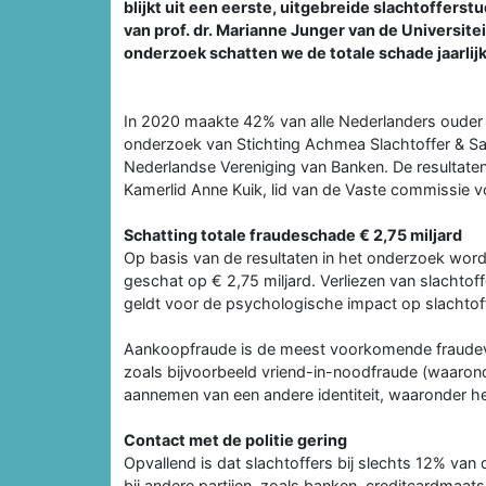
blijkt uit een eerste, uitgebreide slachtofferst
van prof. dr. Marianne Junger van de Universite
onderzoek schatten we de totale schade jaarlijks
In 2020 maakte 42% van alle Nederlanders ouder da
onderzoek van Stichting Achmea Slachtoffer & Same
Nederlandse Vereniging van Banken. De resultat
Kamerlid Anne Kuik, lid van de Vaste commissie voo
Schatting totale fraudeschade € 2,75 miljard
Op basis van de resultaten in het onderzoek wor
geschat op € 2,75 miljard. Verliezen van slachtof
geldt voor de psychologische impact op slachtoffe
Aankoopfraude is de meest voorkomende fraudev
zoals bijvoorbeeld vriend-in-noodfraude (waaron
aannemen van een andere identiteit, waaronder h
Contact met de politie gering
Opvallend is dat slachtoffers bij slechts 12% van
bij andere partijen, zoals banken, creditcardmaat