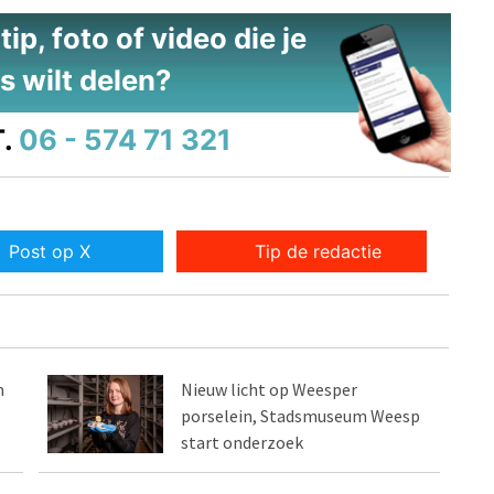
ip, foto of video die je
s wilt delen?
.
06 - 574 71 321
Post op X
Tip de redactie
n
Nieuw licht op Weesper
porselein, Stadsmuseum Weesp
start onderzoek