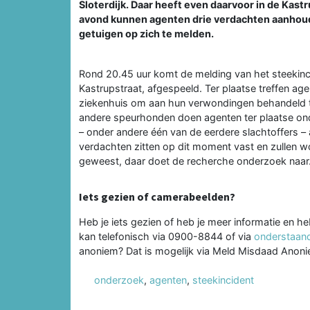
Sloterdijk. Daar heeft even daarvoor in de Kas
avond kunnen agenten drie verdachten aanhoud
getuigen op zich te melden.
Rond 20.45 uur komt de melding van het steekincid
Kastrupstraat, afgespeeld. Ter plaatse treffen a
ziekenhuis om aan hun verwondingen behandeld t
andere speurhonden doen agenten ter plaatse onder
– onder andere één van de eerdere slachtoffers – 
verdachten zitten op dit moment vast en zullen wo
geweest, daar doet de recherche onderzoek naar
Iets gezien of camerabeelden?
Heb je iets gezien of heb je meer informatie en he
kan telefonisch via 0900-8844 of via
onderstaand
anoniem? Dat is mogelijk via Meld Misdaad Ano
onderzoek
,
agenten
,
steekincident