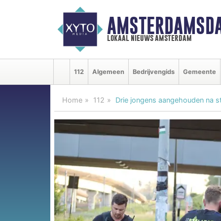
AMSTERDAMSDA
lokaal nieuws amsterdam
112
Algemeen
Bedrijvengids
Gemeente
Home
112
Drie jongens aangehouden na ste