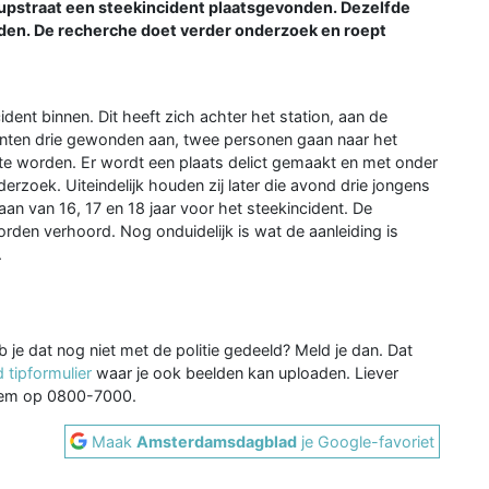
trupstraat een steekincident plaatsgevonden. Dezelfde
en. De recherche doet verder onderzoek en roept
ent binnen. Dit heeft zich achter het station, aan de
genten drie gewonden aan, twee personen gaan naar het
e worden. Er wordt een plaats delict gemaakt en met onder
zoek. Uiteindelijk houden zij later die avond drie jongens
aan van 16, 17 en 18 jaar voor het steekincident. De
rden verhoord. Nog onduidelijk is wat de aanleiding is
.
b je dat nog niet met de politie gedeeld? Meld je dan. Dat
 tipformulier
waar je ook beelden kan uploaden. Liever
niem op 0800-7000.
Maak
Amsterdamsdagblad
je Google-favoriet