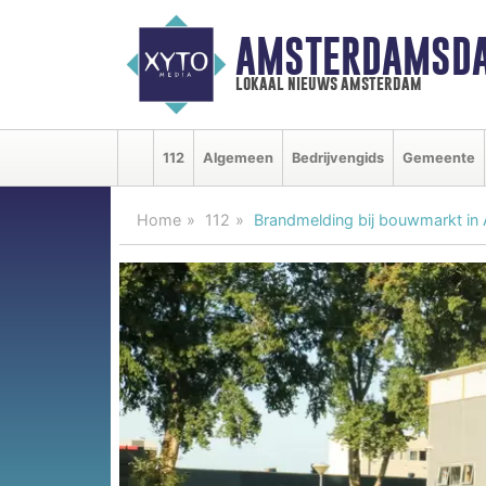
AMSTERDAMSDA
lokaal nieuws amsterdam
112
Algemeen
Bedrijvengids
Gemeente
Home
112
Brandmelding bij bouwmarkt i