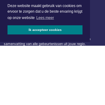
www.xyto.nl
Deze website maakt gebruik van cookies om
ervoor te zorgen dat u de beste ervaring krijgt
SOCIAL MEDIA
op onze website
Lees meer
Ik accepteer cookies
NIEUWSBRIEF AANMELDEN
Schrijf je in voor onze nieuwsbrief en krijg wekelijks een
samenvatting van alle gebeurtenissen uit jouw regio.
Aanmelden
ONLINE DAGBLADEN