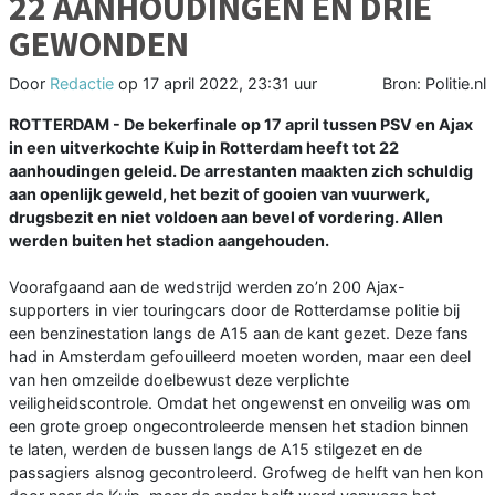
22 AANHOUDINGEN EN DRIE
GEWONDEN
Door
Redactie
op
17 april 2022, 23:31 uur
Bron: Politie.nl
ROTTERDAM - De bekerfinale op 17 april tussen PSV en Ajax
in een uitverkochte Kuip in Rotterdam heeft tot 22
aanhoudingen geleid. De arrestanten maakten zich schuldig
aan openlijk geweld, het bezit of gooien van vuurwerk,
drugsbezit en niet voldoen aan bevel of vordering. Allen
werden buiten het stadion aangehouden.
Voorafgaand aan de wedstrijd werden zo’n 200 Ajax-
supporters in vier touringcars door de Rotterdamse politie bij
een benzinestation langs de A15 aan de kant gezet. Deze fans
had in Amsterdam gefouilleerd moeten worden, maar een deel
van hen omzeilde doelbewust deze verplichte
veiligheidscontrole. Omdat het ongewenst en onveilig was om
een grote groep ongecontroleerde mensen het stadion binnen
te laten, werden de bussen langs de A15 stilgezet en de
passagiers alsnog gecontroleerd. Grofweg de helft van hen kon