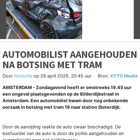
Vorige
V
AUTOMOBILIST AANGEHOUDEN
NA BOTSING MET TRAM
Door
Redactie
op
26 april 2026, 20:45 uur
Bron:
XYTO Media
AMSTERDAM - Zondagavond heeft er omstreeks 19.45 uur
een ongeval plaatsgevonden op de Bilderdijkstraat in
Amsterdam. Een automobilist kwam door nog onbekende
oorzaak in botsing met tram 19 naar station Sloterdijk.
Door de aanrijding raakte de auto zwaar beschadigd. De
bestuurder van de auto is door de politie aangehouden en
overgebracht naar het politiebureau.