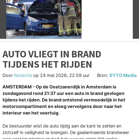
Vorige
V
AUTO VLIEGT IN BRAND
TIJDENS HET RIJDEN
Door
Redactie
op
24 mei 2026, 22:59 uur
Bron:
XYTO Media
AMSTERDAM - Op de Oostzanerdijk in Amsterdam is
zondagavond rond 21:37 uur een auto in brand gevlogen
tijdens het rijden. De brand ontstond vermoedelijk in het
motorcompartiment en sloeg vervolgens door naar het
interieur van het voertuig.
De bestuurder wist de auto tijdig aan de kant te zetten en
zichzelf in veiligheid te brengen. De gealarmeerde brandweer
was snel ter plaatse en had het vuur na enige tijd onder