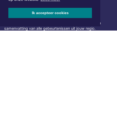
Ik accepteer cookies
NIEUWSBRIEF AANMELDEN
Schrijf je in voor onze nieuwsbrief en krijg wekelijks een
samenvatting van alle gebeurtenissen uit jouw regio.
Aanmelden
ONLINE DAGBLADEN