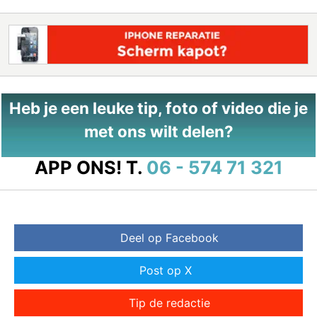
Heb je een leuke tip, foto of video die je
met ons wilt delen?
APP ONS!
T.
06 - 574 71 321
Deel op Facebook
Post op X
Tip de redactie