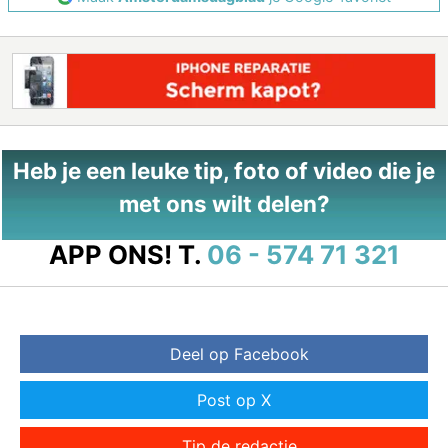
Heb je een leuke tip, foto of video die je
met ons wilt delen?
APP ONS!
T.
06 - 574 71 321
Deel op Facebook
Post op X
Tip de redactie