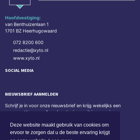
Hoofdvestiging:
van Benthuizenlaan 1
1701 BZ Heerhugowaard
072 8200 600
redactie@xyto.nl
www.xyto.nl
SOCIAL MEDIA
NIEUWSBRIEF AANMELDEN
Schrijf je in voor onze nieuwsbrief en krijg wekelijks een
samenvatting van alle gebeurtenissen uit jouw regio.
Deze website maakt gebruik van cookies om
Aanmelden
ervoor te zorgen dat u de beste ervaring krijgt