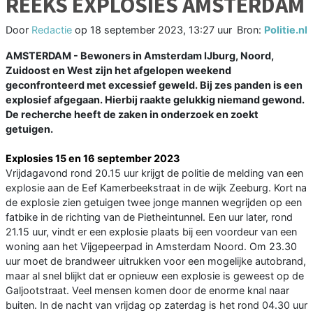
REEKS EXPLOSIES AMSTERDAM
Door
Redactie
op
18 september 2023, 13:27 uur
Bron:
Politie.nl
AMSTERDAM - Bewoners in Amsterdam IJburg, Noord,
Zuidoost en West zijn het afgelopen weekend
geconfronteerd met excessief geweld. Bij zes panden is een
explosief afgegaan. Hierbij raakte gelukkig niemand gewond.
De recherche heeft de zaken in onderzoek en zoekt
getuigen.
Explosies 15 en 16 september 2023
Vrijdagavond rond 20.15 uur krijgt de politie de melding van een
explosie aan de Eef Kamerbeekstraat in de wijk Zeeburg. Kort na
de explosie zien getuigen twee jonge mannen wegrijden op een
fatbike in de richting van de Pietheintunnel. Een uur later, rond
21.15 uur, vindt er een explosie plaats bij een voordeur van een
woning aan het Vijgepeerpad in Amsterdam Noord. Om 23.30
uur moet de brandweer uitrukken voor een mogelijke autobrand,
maar al snel blijkt dat er opnieuw een explosie is geweest op de
Galjootstraat. Veel mensen komen door de enorme knal naar
buiten. In de nacht van vrijdag op zaterdag is het rond 04.30 uur