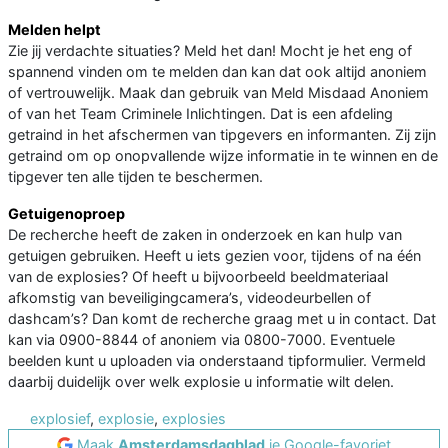
Melden helpt
Zie jij verdachte situaties? Meld het dan! Mocht je het eng of
spannend vinden om te melden dan kan dat ook altijd anoniem
of vertrouwelijk. Maak dan gebruik van Meld Misdaad Anoniem
of van het Team Criminele Inlichtingen. Dat is een afdeling
getraind in het afschermen van tipgevers en informanten. Zij zijn
getraind om op onopvallende wijze informatie in te winnen en de
tipgever ten alle tijden te beschermen.
Getuigenoproep
De recherche heeft de zaken in onderzoek en kan hulp van
getuigen gebruiken. Heeft u iets gezien voor, tijdens of na één
van de explosies? Of heeft u bijvoorbeeld beeldmateriaal
afkomstig van beveiligingcamera’s, videodeurbellen of
dashcam’s? Dan komt de recherche graag met u in contact. Dat
kan via 0900-8844 of anoniem via 0800-7000. Eventuele
beelden kunt u uploaden via onderstaand tipformulier. Vermeld
daarbij duidelijk over welk explosie u informatie wilt delen.
explosief
,
explosie
,
explosies
Maak
Amsterdamsdagblad
je Google-favoriet