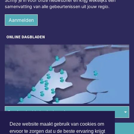
Schrijf je in voor onze nieuwsbrief en krijg wekelijks een
samenvatting van alle gebeurtenissen uit jouw regio.
Aanmelden
ONLINE DAGBLADEN
Overige dagbladen in de regio
Deze website maakt gebruik van cookies om
Algemene voorwaarden
ervoor te zorgen dat u de beste ervaring krijgt