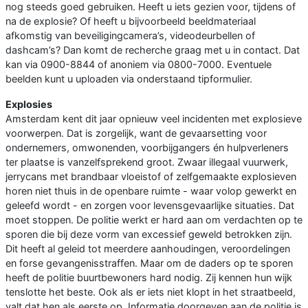
nog steeds goed gebruiken. Heeft u iets gezien voor, tijdens of
na de explosie? Of heeft u bijvoorbeeld beeldmateriaal
afkomstig van beveiligingcamera’s, videodeurbellen of
dashcam’s? Dan komt de recherche graag met u in contact. Dat
kan via 0900-8844 of anoniem via 0800-7000. Eventuele
beelden kunt u uploaden via onderstaand tipformulier.
Explosies
Amsterdam kent dit jaar opnieuw veel incidenten met explosieve
voorwerpen. Dat is zorgelijk, want de gevaarsetting voor
ondernemers, omwonenden, voorbijgangers én hulpverleners
ter plaatse is vanzelfsprekend groot. Zwaar illegaal vuurwerk,
jerrycans met brandbaar vloeistof of zelfgemaakte explosieven
horen niet thuis in de openbare ruimte - waar volop gewerkt en
geleefd wordt - en zorgen voor levensgevaarlijke situaties. Dat
moet stoppen. De politie werkt er hard aan om verdachten op te
sporen die bij deze vorm van excessief geweld betrokken zijn.
Dit heeft al geleid tot meerdere aanhoudingen, veroordelingen
en forse gevangenisstraffen. Maar om de daders op te sporen
heeft de politie buurtbewoners hard nodig. Zij kennen hun wijk
tenslotte het beste. Ook als er iets niet klopt in het straatbeeld,
valt dat hen als eerste op. Informatie doorgeven aan de politie is