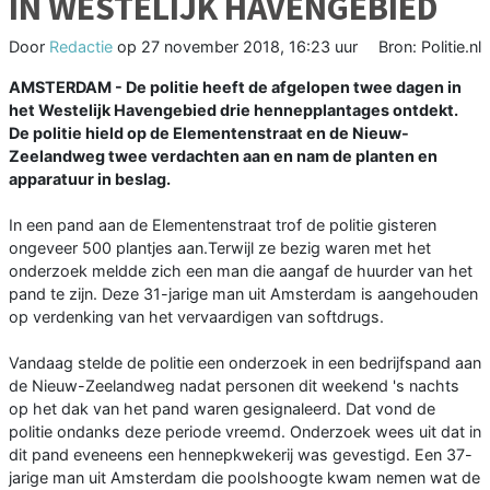
IN WESTELIJK HAVENGEBIED
Door
Redactie
op
27 november 2018, 16:23 uur
Bron: Politie.nl
AMSTERDAM - De politie heeft de afgelopen twee dagen in
het Westelijk Havengebied drie hennepplantages ontdekt.
De politie hield op de Elementenstraat en de Nieuw-
Zeelandweg twee verdachten aan en nam de planten en
apparatuur in beslag.
In een pand aan de Elementenstraat trof de politie gisteren
ongeveer 500 plantjes aan.Terwijl ze bezig waren met het
onderzoek meldde zich een man die aangaf de huurder van het
pand te zijn. Deze 31-jarige man uit Amsterdam is aangehouden
op verdenking van het vervaardigen van softdrugs.
Vandaag stelde de politie een onderzoek in een bedrijfspand aan
de Nieuw-Zeelandweg nadat personen dit weekend 's nachts
op het dak van het pand waren gesignaleerd. Dat vond de
politie ondanks deze periode vreemd. Onderzoek wees uit dat in
dit pand eveneens een hennepkwekerij was gevestigd. Een 37-
jarige man uit Amsterdam die poolshoogte kwam nemen wat de