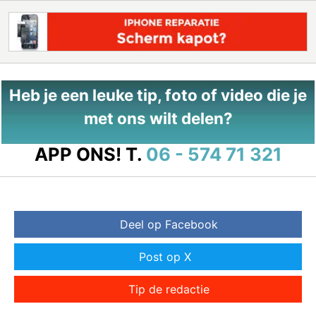
Heb je een leuke tip, foto of video die je
met ons wilt delen?
APP ONS!
T.
06 - 574 71 321
Deel op Facebook
Post op X
Tip de redactie