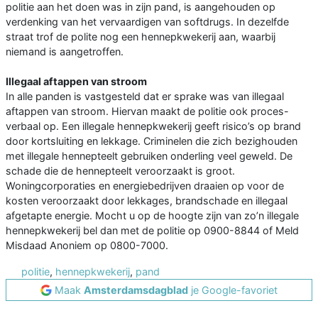
politie aan het doen was in zijn pand, is aangehouden op
verdenking van het vervaardigen van softdrugs. In dezelfde
straat trof de polite nog een hennepkwekerij aan, waarbij
niemand is aangetroffen.
Illegaal aftappen van stroom
In alle panden is vastgesteld dat er sprake was van illegaal
aftappen van stroom. Hiervan maakt de politie ook proces-
verbaal op. Een illegale hennepkwekerij geeft risico’s op brand
door kortsluiting en lekkage. Criminelen die zich bezighouden
met illegale hennepteelt gebruiken onderling veel geweld. De
schade die de hennepteelt veroorzaakt is groot.
Woningcorporaties en energiebedrijven draaien op voor de
kosten veroorzaakt door lekkages, brandschade en illegaal
afgetapte energie. Mocht u op de hoogte zijn van zo’n illegale
hennepkwekerij bel dan met de politie op 0900-8844 of Meld
Misdaad Anoniem op 0800-7000.
politie
,
hennepkwekerij
,
pand
Maak
Amsterdamsdagblad
je Google-favoriet