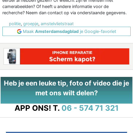
eerder al hebben gezien? Of wellicht zijn er mensen met
camerabeelden? Of heeft u andere informatie voor de
recherche? Neem dan contact op via onderstaande gegevens.
politie
,
groepje
,
amstelvlietstraat
Maak
Amsterdamsdagblad
je Google-favoriet
Heb je een leuke tip, foto of video die je
met ons wilt delen?
APP ONS!
T.
06 - 574 71 321