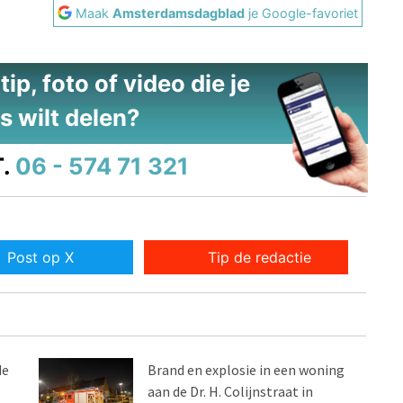
Maak
Amsterdamsdagblad
je Google-favoriet
ip, foto of video die je
s wilt delen?
.
06 - 574 71 321
Post op X
Tip de redactie
de
Brand en explosie in een woning
aan de Dr. H. Colijnstraat in