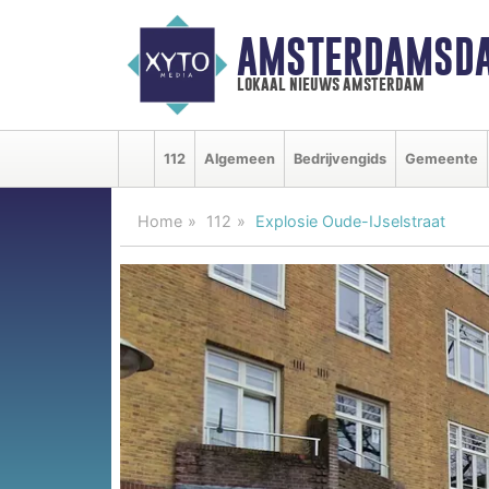
AMSTERDAMSDA
lokaal nieuws amsterdam
112
Algemeen
Bedrijvengids
Gemeente
Home
112
Explosie Oude-IJselstraat