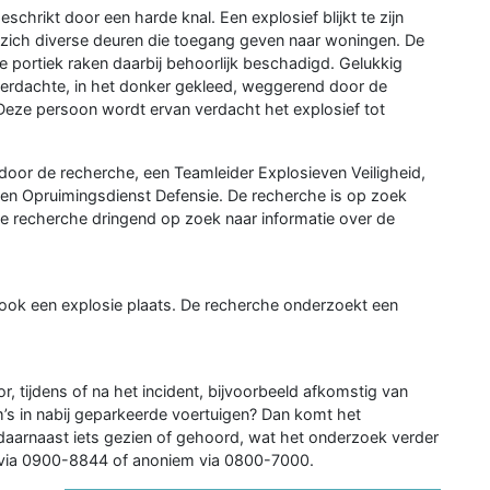
rikt door een harde knal. Een explosief blijkt te zijn
n zich diverse deuren die toegang geven naar woningen. De
portiek raken daarbij behoorlijk beschadigd. Gelukkig
verdachte, in het donker gekleed, weggerend door de
 Deze persoon wordt ervan verdacht het explosief tot
 door de recherche, een Teamleider Explosieven Veiligheid,
en Opruimingsdienst Defensie. De recherche is op zoek
de recherche dringend op zoek naar informatie over de
 ook een explosie plaats. De recherche onderzoekt een
, tijdens of na het incident, bijvoorbeeld afkomstig van
’s in nabij geparkeerde voertuigen? Dan komt het
daarnaast iets gezien of gehoord, wat het onderzoek verder
via 0900-8844 of anoniem via 0800-7000.