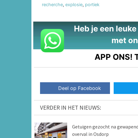
recherche
,
explosie
,
portiek
Heb je een leuke t
met on
APP ONS!
T
Deel op Facebook
VERDER IN HET NIEUWS:
Getuigen gezocht na gewapen
overval in Osdorp