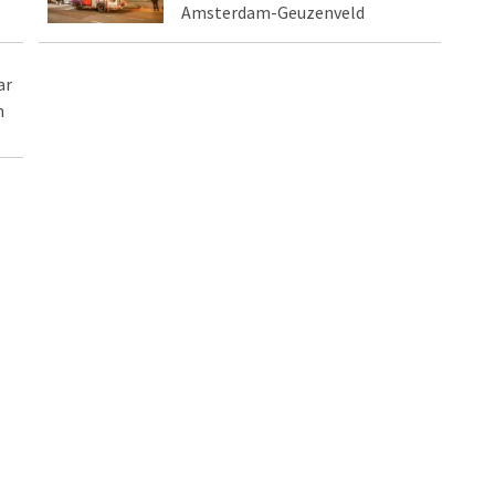
Amsterdam-Geuzenveld
ar
m