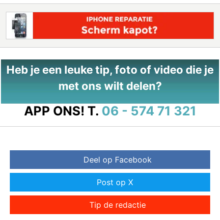
Heb je een leuke tip, foto of video die je
met ons wilt delen?
APP ONS!
T.
06 - 574 71 321
Deel op Facebook
Post op X
Tip de redactie