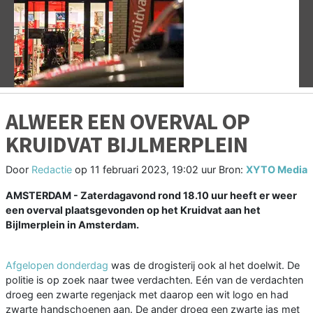
Vorige
V
ALWEER EEN OVERVAL OP
KRUIDVAT BIJLMERPLEIN
Door
Redactie
op
11 februari 2023, 19:02 uur
Bron:
XYTO Media
AMSTERDAM - Zaterdagavond rond 18.10 uur heeft er weer
een overval plaatsgevonden op het Kruidvat aan het
Bijlmerplein in Amsterdam.
Afgelopen donderdag
was de drogisterij ook al het doelwit. De
politie is op zoek naar twee verdachten. Eén van de verdachten
droeg een zwarte regenjack met daarop een wit logo en had
zwarte handschoenen aan. De ander droeg een zwarte jas met