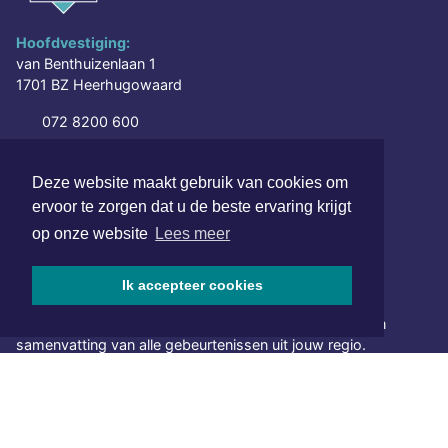
Hoofdvestiging:
van Benthuizenlaan 1
1701 BZ Heerhugowaard
072 8200 600
redactie@xyto.nl
www.xyto.nl
Deze website maakt gebruik van cookies om
ervoor te zorgen dat u de beste ervaring krijgt
SOCIAL MEDIA
op onze website
Lees meer
Ik accepteer cookies
NIEUWSBRIEF AANMELDEN
Schrijf je in voor onze nieuwsbrief en krijg wekelijks een
samenvatting van alle gebeurtenissen uit jouw regio.
Aanmelden
ONLINE DAGBLADEN