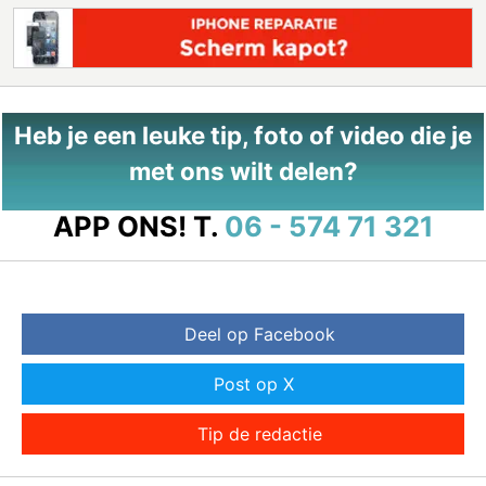
Heb je een leuke tip, foto of video die je
met ons wilt delen?
APP ONS!
T.
06 - 574 71 321
Deel op Facebook
Post op X
Tip de redactie