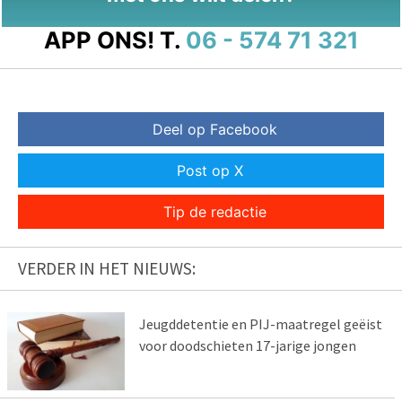
APP ONS!
T.
06 - 574 71 321
Deel op Facebook
Post op X
Tip de redactie
VERDER IN HET NIEUWS:
Jeugddetentie en PIJ-maatregel geëist
voor doodschieten 17-jarige jongen